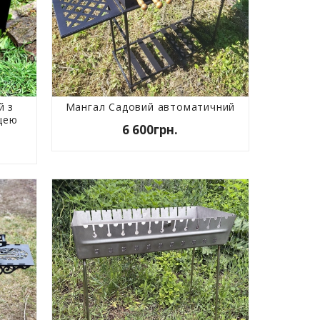
й з
Мангал Садовий автоматичний
цею
6 600грн.