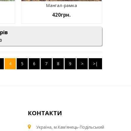
Мангал-рамка
420грн.
рів
0
4
5
6
7
8
9
>
>|
КОНТАКТИ
Україна, м.Кам'янець-Подільський