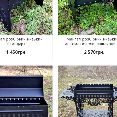
ал розбірний низький
Мангал розбірний низьки
"Стандарт"
автоматичною шашлични
1 450грн.
2 570грн.